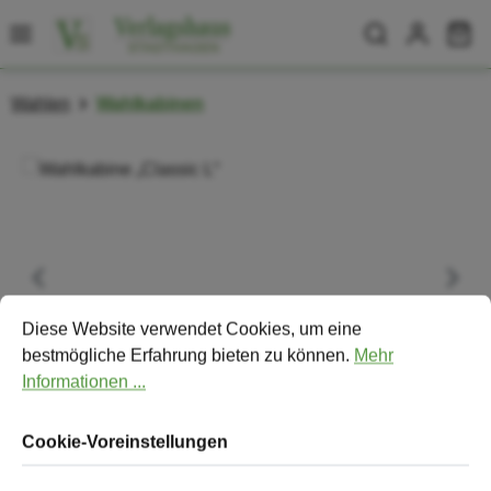
Zum Hauptinhalt springen
Wa
Wahlen
Wahlkabinen
Bildergalerie überspringen
Cookie-Voreinstellungen
Diese Website verwendet Cookies, um eine bestmögliche Erfa
Diese Website verwendet Cookies, um eine
bestmögliche Erfahrung bieten zu können.
Mehr
Informationen ...
Cookie-Voreinstellungen