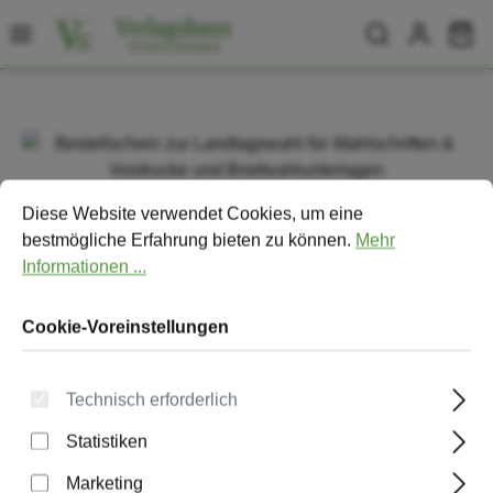
Zum Hauptinhalt springen
Wa
Bildergalerie überspringen
Cookie-Voreinstellungen
Diese Website verwendet Cookies, um eine bestmögliche Erfa
Diese Website verwendet Cookies, um eine
bestmögliche Erfahrung bieten zu können.
Mehr
Informationen ...
Cookie-Voreinstellungen
Technisch erforderlich
Statistiken
Bestellschein zur Landtagswahl für
Wahlschriften & Vordrucke und
Marketing