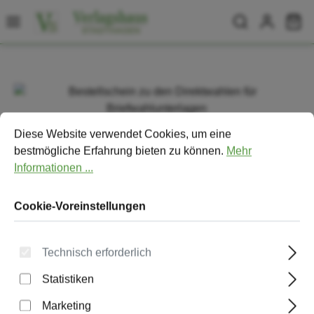
Zum Hauptinhalt springen
Wa
Bildergalerie überspringen
Cookie-Voreinstellungen
Diese Website verwendet Cookies, um eine bestmögliche Erfa
Diese Website verwendet Cookies, um eine
bestmögliche Erfahrung bieten zu können.
Mehr
Informationen ...
Cookie-Voreinstellungen
Technisch erforderlich
Statistiken
Bestellschein zu den Direktwahlen
für Briefwahlunterlagen
Marketing