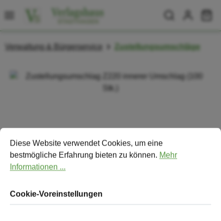
Zum Hauptinhalt springen
Wa
Verwaltung & Bürgerservice
Zustellungsumschläge
Bildergalerie überspringen
Cookie-Voreinstellungen
Diese Website verwendet Cookies, um eine bestmögliche Erfa
Diese Website verwendet Cookies, um eine
bestmögliche Erfahrung bieten zu können.
Mehr
Informationen ...
Cookie-Voreinstellungen
Zustellungsumschlag Z220 innerer