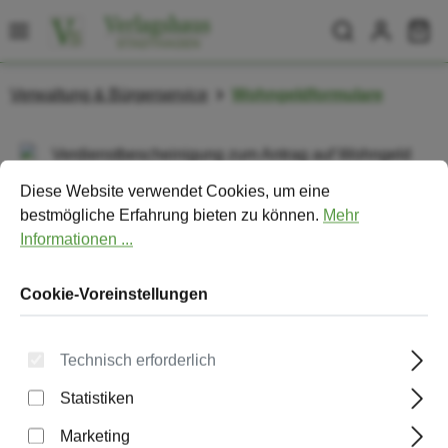
Zum Hauptinhalt springen
Wa
Verwaltung & Bürgerservice
Wohngeldformulare
Bildergalerie überspringen
Cookie-Voreinstellungen
Diese Website verwendet Cookies, um eine bestmögliche Erfa
Diese Website verwendet Cookies, um eine
bestmögliche Erfahrung bieten zu können.
Mehr
Informationen ...
Cookie-Voreinstellungen
Technisch erforderlich
Statistiken
Verdienstbescheinigung zum Antrag
Marketing