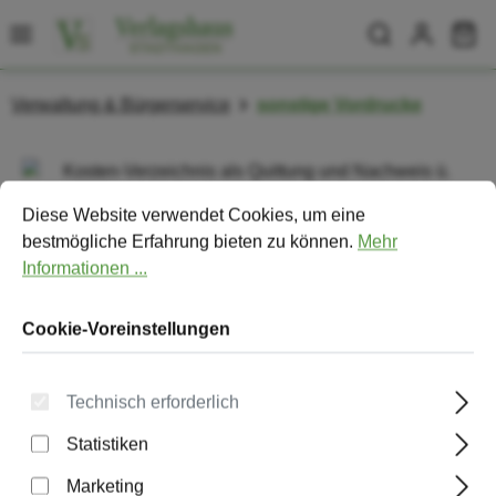
Zum Hauptinhalt springen
Wa
Verwaltung & Bürgerservice
sonstige Vordrucke
Bildergalerie überspringen
Cookie-Voreinstellungen
Diese Website verwendet Cookies, um eine bestmögliche Erfa
Diese Website verwendet Cookies, um eine
bestmögliche Erfahrung bieten zu können.
Mehr
Informationen ...
Cookie-Voreinstellungen
Technisch erforderlich
Statistiken
Kosten-Verzeichnis als Quittung und
Marketing