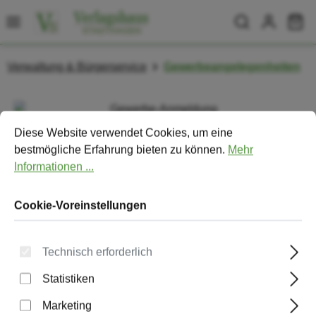
Zum Hauptinhalt springen
Wa
Verwaltung & Bürgerservice
Gewerbeangelegenheiten
Bildergalerie überspringen
Cookie-Voreinstellungen
Diese Website verwendet Cookies, um eine bestmögliche Erfa
Diese Website verwendet Cookies, um eine
bestmögliche Erfahrung bieten zu können.
Mehr
Informationen ...
Cookie-Voreinstellungen
Technisch erforderlich
Statistiken
Gewerbe-Anmeldung
Marketing