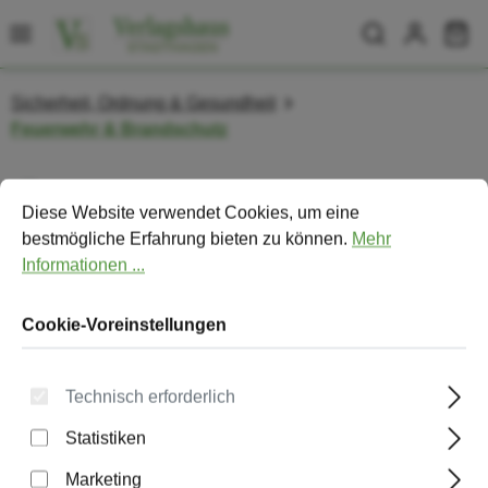
Zum Hauptinhalt springen
Wa
Sicherheit, Ordnung & Gesundheit
Feuerwehr & Brandschutz
Cookie-Voreinstellungen
Diese Website verwendet Cookies, um eine bestmögliche Erfa
Bildergalerie überspringen
Diese Website verwendet Cookies, um eine
bestmögliche Erfahrung bieten zu können.
Mehr
Informationen ...
Cookie-Voreinstellungen
Technisch erforderlich
Statistiken
Marketing