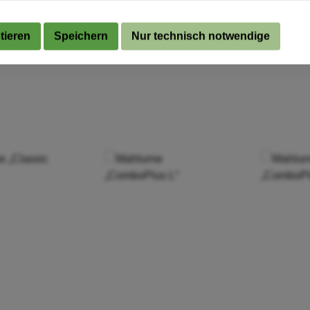
tieren
Speichern
Nur technisch notwendige