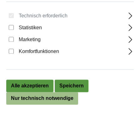
Technisch erforderlich
Wahlurne „Classic M“
Statistiken
Anzahl
Stückpreis
Marketing
Bis
9
146,90 €
Komfortfunktionen
Bis
19
145,50 €
Bis
29
144,10 €
Alle akzeptieren
Speichern
Bis
39
142,70 €
Nur technisch notwendige
Bis
49
141,30 €
ab
50
140,00 €
Preise exkl. MwSt. zzgl. Versandkosten