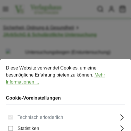
Zum Hauptinhalt springen
Wa
Sicherheit, Ordnung & Gesundheit
JArbSchG & Schulärztliche Untersuchung
Bildergalerie überspringen
Cookie-Voreinstellungen
Diese Website verwendet Cookies, um eine bestmögliche Erfa
Diese Website verwendet Cookies, um eine
bestmögliche Erfahrung bieten zu können.
Mehr
Informationen ...
Cookie-Voreinstellungen
Technisch erforderlich
Statistiken