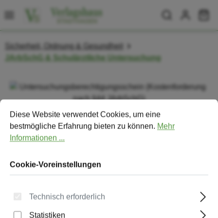
Zum Hauptinhalt springen
Wa
Sicherheit, Ordnung & Gesundheit
JArbSchG & Schulärztliche Untersuchung
Bildergalerie überspringen
Cookie-Voreinstellungen
Diese Website verwendet Cookies, um eine bestmögliche Erfa
Diese Website verwendet Cookies, um eine
bestmögliche Erfahrung bieten zu können.
Mehr
Informationen ...
Cookie-Voreinstellungen
Technisch erforderlich
Statistiken