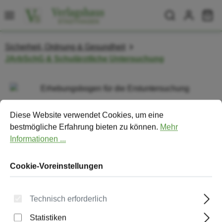
Zum Hauptinhalt springen
Wa
Sicherheit, Ordnung & Gesundheit
JArbSchG & Schulärztliche Untersuchung
Bildergalerie überspringen
Cookie-Voreinstellungen
Diese Website verwendet Cookies, um eine bestmögliche Erfa
Diese Website verwendet Cookies, um eine
bestmögliche Erfahrung bieten zu können.
Mehr
Informationen ...
Cookie-Voreinstellungen
Technisch erforderlich
Statistiken