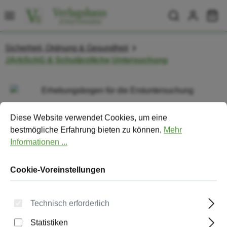
Zum Hauptinhalt springen
Wa
Sicherheit, Ordnung & Gesundheit
JArbSchG & Schulärztliche Untersuchung
Bildergalerie überspringen
Cookie-Voreinstellungen
Diese Website verwendet Cookies, um eine bestmögliche Erfa
Diese Website verwendet Cookies, um eine
bestmögliche Erfahrung bieten zu können.
Mehr
Informationen ...
Cookie-Voreinstellungen
Technisch erforderlich
Statistiken