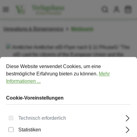
Zum Hauptinhalt springen
Wa
Verwaltung & Bürgerservice
Meldeamt
Bildergalerie überspringen
Cookie-Voreinstellungen
Diese Website verwendet Cookies, um eine bestmögliche Erfa
Diese Website verwendet Cookies, um eine
bestmögliche Erfahrung bieten zu können.
Mehr
Informationen ...
Cookie-Voreinstellungen
Technisch erforderlich
Statistiken
Amtlicher Amtlicher eID-Flyer nach §